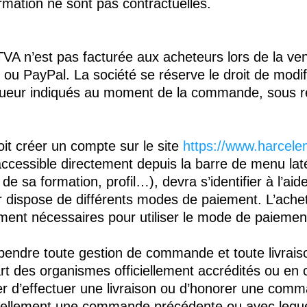
rmation ne sont pas contractuelles.
TVA n’est pas facturée aux acheteurs lors de la v
e ou PayPal. La société se réserve le droit de modi
igueur indiqués au moment de la commande, sous rés
it créer un compte sur le site
https://www.harcelem
cessible directement depuis la barre de menu latéra
de sa formation, profil…), devra s’identifier à l’aid
dispose de différents modes de paiement. L’acheteu
ent nécessaires pour utiliser le mode de paiement ch
spendre toute gestion de commande et toute livrais
art des organismes officiellement accrédités ou e
er d’effectuer une livraison ou d’honorer une com
tiellement une commande précédente ou avec lequel