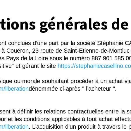
tions générales de
sont conclues d’une part par la société Stéphani
tué à Couëron, 23 route de Saint-Etienne-de-Montlu
des Pays de la Loire sous le numéro 887 901 585
ve" et gérant le site
https://stephaniecasellino.c
sique ou morale souhaitant procéder à un achat via 
/liberation
dénommée ci-après " l’acheteur ".
sent à définir les relations contractuelles entre 
r et les conditions applicables à tout achat effectué
/liberation
. L’acquisition d’un produit à travers le